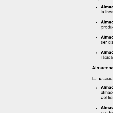
Almac
la lín
Almac
produc
Almac
ser dis
Almac
rápida
Almacenam
La necesid
Almac
almace
del tie
Almac
produc