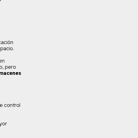
cación
spacio.
en
o, pero
lmacenes
e control
yor