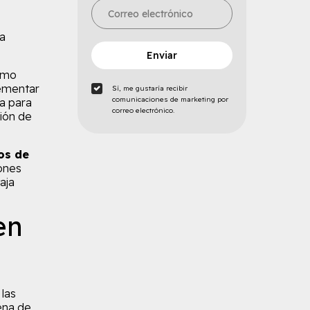
la
Enviar
sumo
lementar
Sí, me gustaría recibir
comunicaciones de marketing por
a para
correo electrónico.
ción de
os de
ones
aja
en
las
ena de