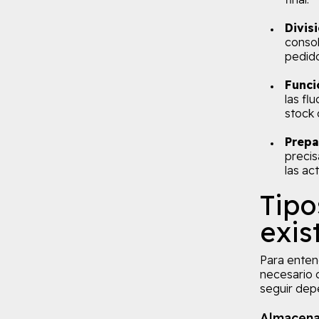
Divis
consol
pedido
Funci
las fl
stock 
Prepa
precis
las ac
Tipo
exis
Para enten
necesario c
seguir dep
Almacena