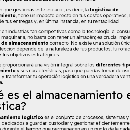
 que gestionas este espacio, es decir, la
logística de
miento
, tiene un impacto directo en tus costos operativos, 
e tus entregas y, en última instancia, en tu rentabilidad.
r en industrias tan competitivas como la tecnología, el con
a maquinaria, no basta con tener un almacén; es crucial imp
 de almacenamiento
correcto. No existe una solución únic
elección depende de la naturaleza de tus productos, tu rota
y tus objetivos estratégicos.
e proporcionará una visión integral sobre los
diferentes tip
miento
y sus características, para que puedas tomar decisi
 y transformar tu operación logística en una verdadera vent
a.
 es el almacenamiento 
stica?
amiento logístico
es el conjunto de procesos, sistemas y
s dedicados a guardar, custodiar y gestionar eficientemente 
 durante el tiempo que permanecen en un punto de la cad