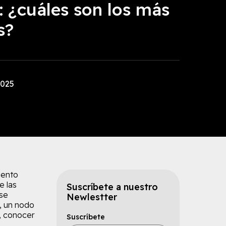
a: ¿cuáles son los más
s?
2025
iento
e las
Suscríbete a nuestro
 se
Newlestter
, un nodo
o, conocer
Suscríbete