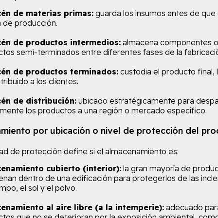
én de materias primas:
guarda los insumos antes de que 
ea de producción.
én de productos intermedios:
almacena componentes 
tos semi-terminados entre diferentes fases de la fabricaci
én de productos terminados:
custodia el producto final, 
tribuido a los clientes.
én de distribución:
ubicado estratégicamente para desp
mente los productos a una región o mercado específico.
iento por ubicación o nivel de protección del pr
ad de protección define si el almacenamiento es:
enamiento cubierto (interior):
la gran mayoría de produc
nan dentro de una edificación para protegerlos de las incl
mpo, el sol y el polvo.
enamiento al aire libre (a la intemperie):
adecuado par
tos que no se deterioran por la exposición ambiental, com