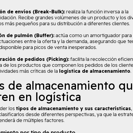
ión de envíos (Break-Bulk):
realiza la función inversa a la
idación. Recibe grandes volúmenes de un producto y los di
s más pequeños para su distribución a diferentes clientes.
ón de pulmón (Buffer):
actúa como un amortiguador para e
uctuaciones entre la oferta y la demanda, asegurando que t
disponible para picos de venta inesperados.
ración de pedidos (Picking):
facilita la recolección eficie
a de los productos que componen los pedidos de los cliente
tividades más críticas de la
logística de almacenamiento
.
s de almacenamiento q
ten en logística
der los
tipos de almacenamiento y sus características
,
lasificarlos desde diferentes perspectivas, ya que la estrat
enderá de múltiples factores.
miento por tipo de producto