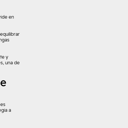
vide en
quilibrar
engas
nte y
s, una de
ue
 es
egia a