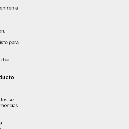
entren a
o
ón.
listo para
achar
oducto
tos se
emencias
a
o