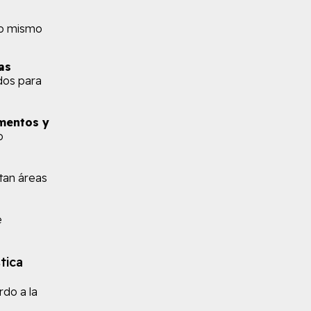
 lo mismo
as
dos para
mentos y
o
tan áreas
e
tica
do a la