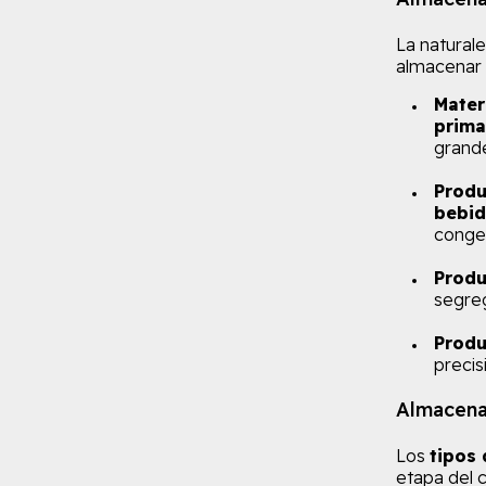
La naturale
almacenar 
Mater
prima
grand
Produ
bebid
congel
Produ
segreg
Produ
precis
Almacenam
Los
tipos 
etapa del c