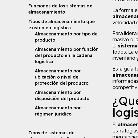
Funciones de los sistemas de
La forma en
almacenamiento
almacena
Tipos de almacenamiento que
velocidad d
existen en logística
Para lidera
Almacenamiento por tipo de
masivo o l
producto
el
sistema
Almacenamiento por función
todos. La 
del producto en la cadena
inventario 
logística
Esta guía t
Almacenamiento por
almacena
ubicación o nivel de
informadas
protección del producto
competitiv
Almacenamiento por
¿Qué
disposición del producto
Almacenamiento por
logí
régimen jurídico
El
almacen
estrategia
Tipos de sistemas de
mercancías