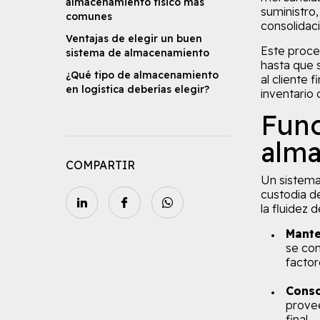
almacenamiento físico más
suministro,
comunes
consolidaci
Ventajas de elegir un buen
Este proce
sistema de almacenamiento
hasta que 
¿Qué tipo de almacenamiento
al cliente 
en logística deberías elegir?
inventario
Func
alm
COMPARTIR
Un sistema
custodia d
la fluidez 
Mante
se con
factor
Conso
provee
final.